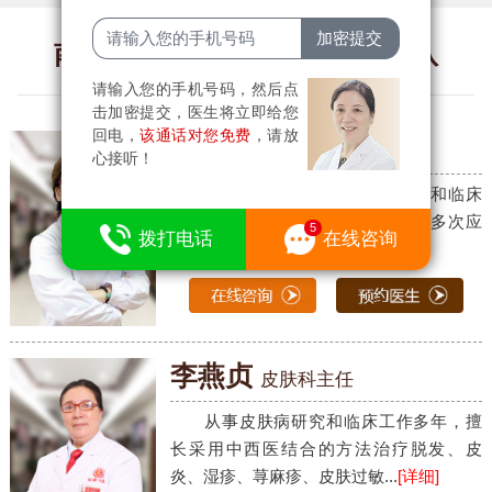
南京肤康皮肤病研究所医生团队
请输入您的手机号码，然后点
击加密提交，医生将立即给您
回电，
该通话对您免费
，请放
田杏娟
心接听！
长期致力于皮肤性病学的科研和临床
工作，有着丰富的皮肤诊疗经验，多次应
拨打电话
在线咨询
邀参加全国皮肤病的讨论学...
[详细]
李燕贞
皮肤科主任
从事皮肤病研究和临床工作多年，擅
长采用中西医结合的方法治疗脱发、皮
炎、湿疹、荨麻疹、皮肤过敏...
[详细]