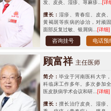
发、皮炎、湿疹、荨麻疹...
[详
擅长：
湿疹、青春痘、皮炎
黄褐斑等疾病的诊治，对顽
面部反复过敏、银屑病...
[详细]
咨询挂号
电话预
顾富祥
主任医师
简介：
毕业于河南医科大学
科临床工作多年。多次参加
医皮肤病学术会议和研...
[详细]
擅长：
擅长治疗皮炎、湿疹