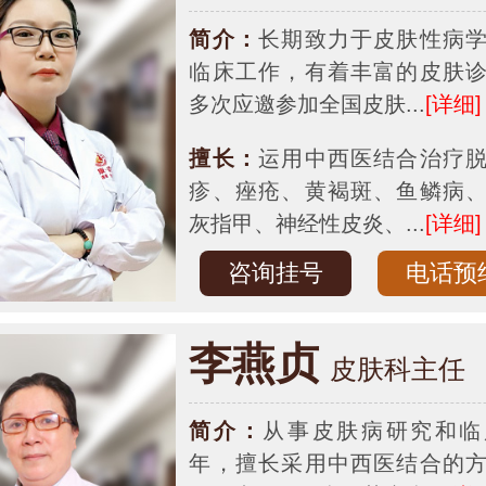
简介：
长期致力于皮肤性病
临床工作，有着丰富的皮肤
多次应邀参加全国皮肤...
[详细]
擅长：
运用中西医结合治疗
疹、痤疮、黄褐斑、鱼鳞病
灰指甲、神经性皮炎、...
[详细]
咨询挂号
电话预
李燕贞
皮肤科主任
简介：
从事皮肤病研究和临
年，擅长采用中西医结合的