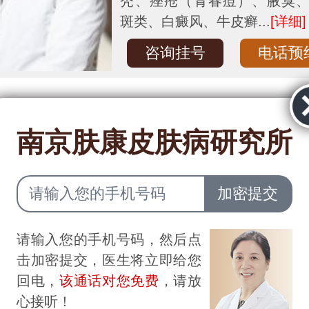
秃、痤疮（青春痘）、腋臭
斑类、白癜风、牛皮癣...
[详细]
咨询挂号
电话预
共
1
页
3
条记录
南京肤康皮肤病研究所
康多次在北京·全国人大会议
请输入您的手机号码，然后点
举办国际性皮肤峰会
击加密提交，医生将立即给您
回电，
该通话对您免费
，请放
心接听！