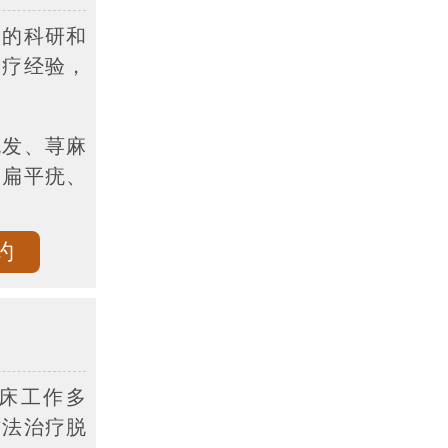
学的科研和
诊疗经验，
脱发、荨麻
、扁平疣、
约
床工作多
方法治疗脱