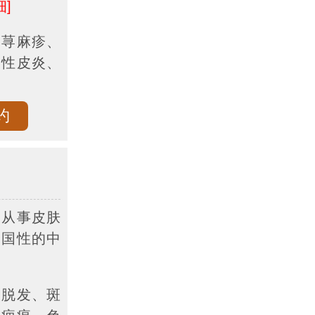
细]
、荨麻疹、
固性皮炎、
约
，从事皮肤
全国性的中
、脱发、斑