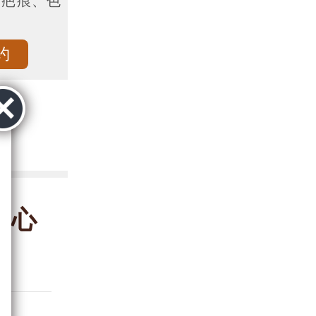
、疤痕、色
约
中心