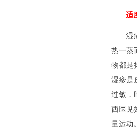
适
湿
热一蒸
物都是
湿疹是
过敏，
西医见
量运动