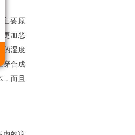
的主要原
得更加恶
气的湿度
止穿合成
体，而且
屋内的凉