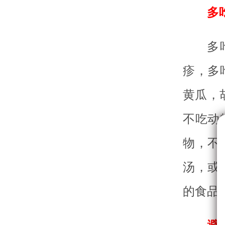
多
多
疹，多
黄瓜，
不吃动
物，不
汤，或
的食品