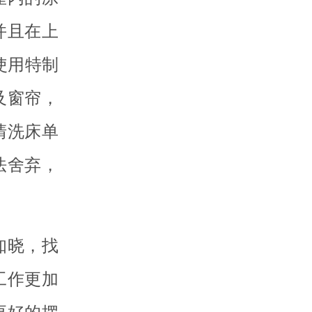
并且在上
使用特制
及窗帘，
清洗床单
法舍弃，
知晓，找
工作更加