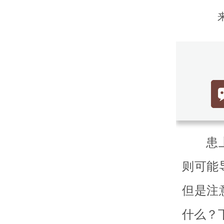
患
则可能
但是注
什么？