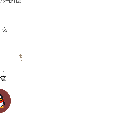
更好的摆
什么
，
流。