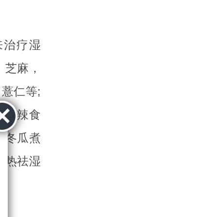
来治疗湿
，芝麻，
薏仁等;
的辛辣食
和冬瓜煮
清热祛湿