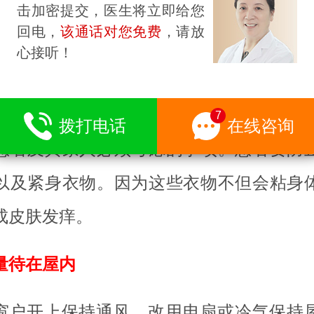
免冷热温差大
击加密提交，医生将立即给您
回电，
该通话对您免费
，请放
于温度快速的变化可能是造成湿疹发生
心接听！
防干燥的空气，因为干空气会让湿疹变
别是在冬天室内使用暖气的时候，室内空
7
拨打电话
在线咨询
患者及其家人必须考虑的事项。患者要防
以及紧身衣物。因为这些衣物不但会粘身
成皮肤发痒。
量待在屋内
窗户开上保持通风，改用电扇或冷气保持