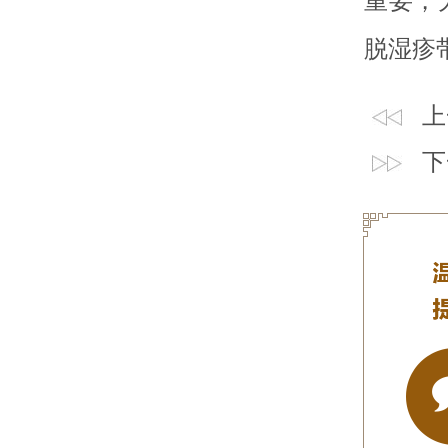
重要，
脱湿疹
上
下