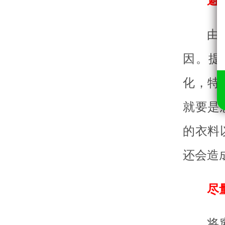
避
由
因。提
化，特
就要是
的衣料
还会造
尽
将