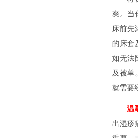
爽。当
床前先
的床套
如无法
及被单
就需要
温
出湿疹