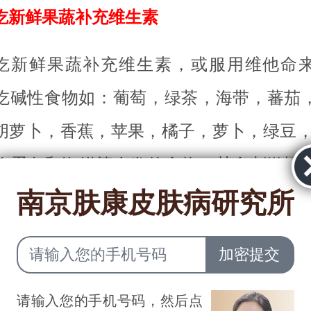
吃新鲜果蔬补充维生素
吃新鲜果蔬补充维生素，或服用维他命
吃碱性食物如：葡萄，绿茶，海带，蕃茄
胡萝卜，香蕉，苹果，橘子，萝卜，绿豆，
物蛋白和海鲜等会发的食物，禁食刺激性
南京肤康皮肤病研究所
饮酒，保持清淡饮食。可以经常食用薏米
饮用青瓜，苦瓜，丝瓜汤，这些是祛湿或
对湿疹有辅助治疗湿疹的作用。
请输入您的手机号码，然后点