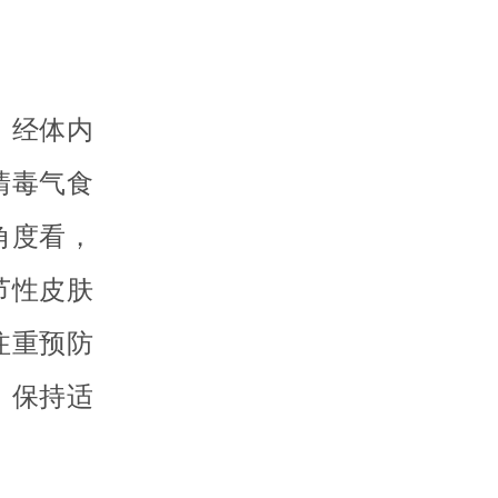
、经体内
清毒气食
角度看，
节性皮肤
注重预防
，保持适