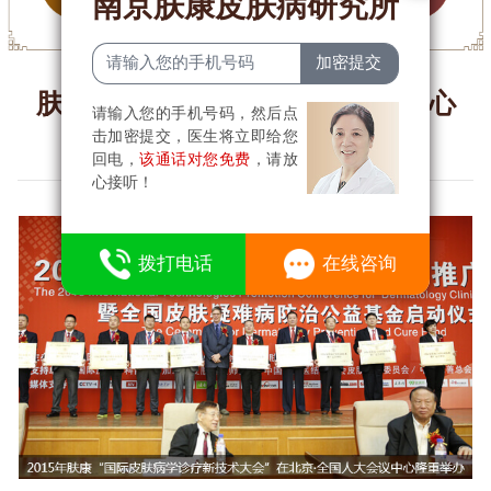
南京肤康皮肤病研究所
肤康多次在北京·全国人大会议中心
请输入您的手机号码，然后点
击加密提交，医生将立即给您
举办国际性皮肤峰会
回电，
该通话对您免费
，请放
心接听！
8
拨打电话
在线咨询