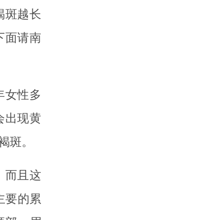
褐斑越长
下面请南
年女性多
会出现黄
褐斑。
，而且这
主要的累