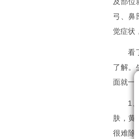
及部位
弓、鼻
觉症状
看
了解。
面就一
1
肤，黄
很难除