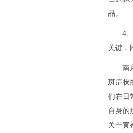
品。
4
关键，
南
斑症状
们在日
自身的
关于黄