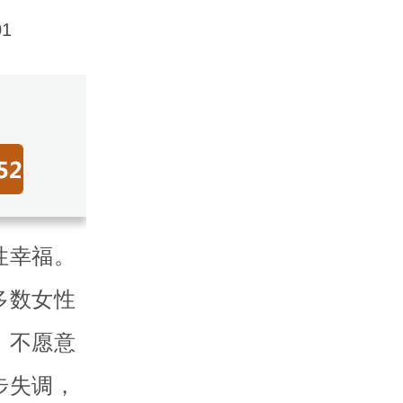
1
性幸福。
多数女性
，不愿意
步失调，