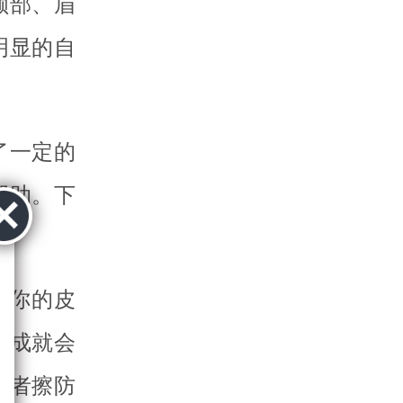
额部、眉
明显的自
了一定的
帮助。下
到你的皮
形成就会
或者擦防