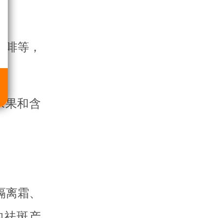
咖啡等，
水果和含
隔离霜、
的祛斑产