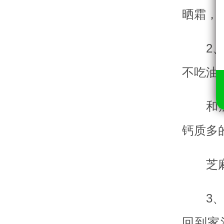
晒霜，
2
不吃油
和
钙质多
芝
3
回到家