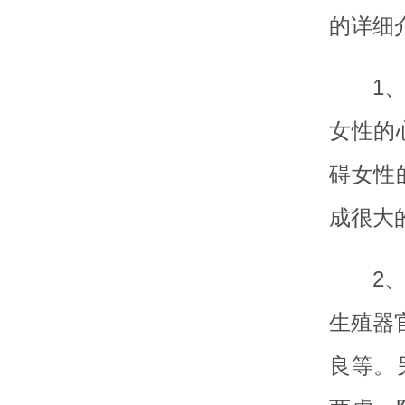
的详细
1
女性的
碍女性
成很大
2
生殖器
良等。