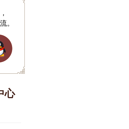
，
流。
中心