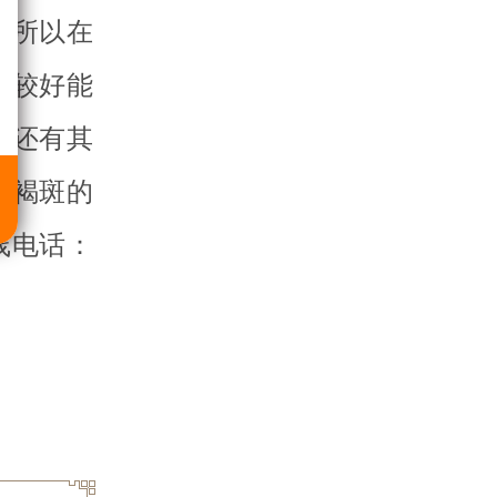
。所以在
。较好能
否还有其
黄褐斑的
线电话：