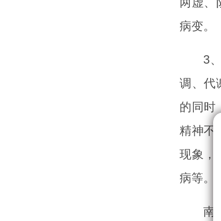
两虚、
病变。
3
调、代
的同时
精神不
现象，
病等。
南