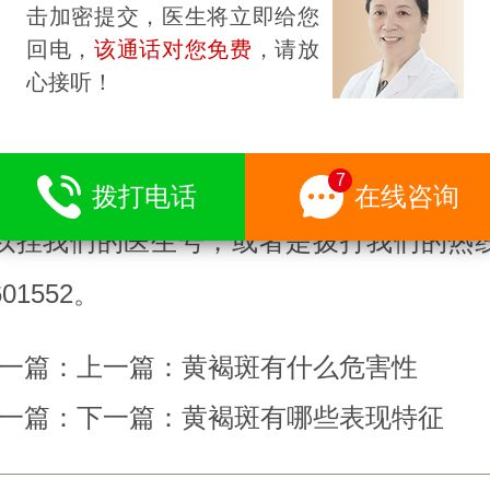
击加密提交，医生将立即给您
的美貌，还带来了身体上的一些疾病信号
回电，
该通话对您免费
，请放
褐斑的问题上，人们是很有必要去重视的
心接听！
地去正规的皮肤病医院检查，以便查出是
7
并及早进行治疗。如果大家还有其他关于
拨打电话
在线咨询
以挂我们的医生号，或者是拨打我们的热
601552。
一篇：上一篇：
黄褐斑有什么危害性
一篇：下一篇：
黄褐斑有哪些表现特征