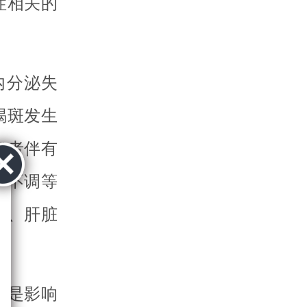
症相关的
内分泌失
褐斑发生
患者伴有
经不调等
肿、肝脏
但是影响