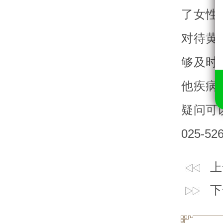
了女性
对待黄
够及时
他疾病
疑问可
025-52
上
下