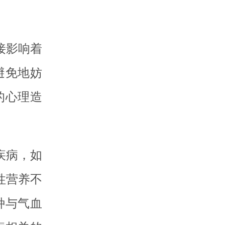
接影响着
避免地妨
的心理造
疾病，如
性营养不
种与气血