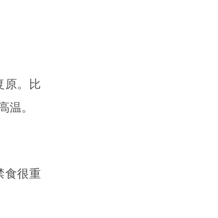
复原。比
高温。
禁食很重