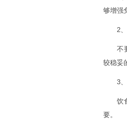
够增强
2
不
较稳妥
3
饮
要。