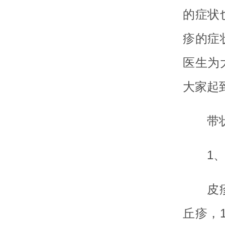
的症状
疹的症
医生为
大家起
带
1
皮
丘疹，