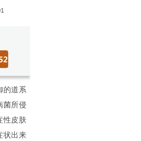
1
御的道系
病菌所侵
症性皮肤
症状出来