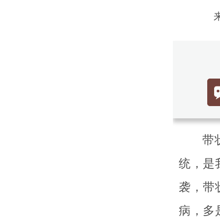
带
统，是
袭，带
病，多