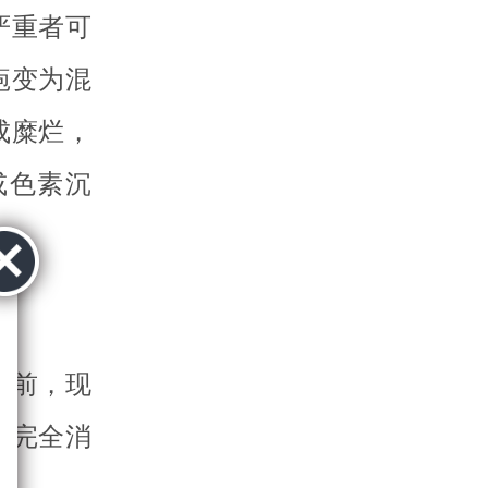
严重者可
疱变为混
成糜烂，
或色素沉
生前，现
疹完全消