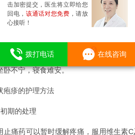
有时可持续数月之久。
击加密提交，医生将立即给您
回电，
该通话对您免费
，请放
、带状疱疹的病程及转归
心接听！
者半个月左右即可自然干涸、结痂，重者可
拨打电话
在线咨询
上，大多在皮疹消失后数月内有后遗神经
坐卧不宁，寝食难安。
状疱疹的护理方法
、初期的处理
用止痛药可以暂时缓解疼痛，服用维生素C