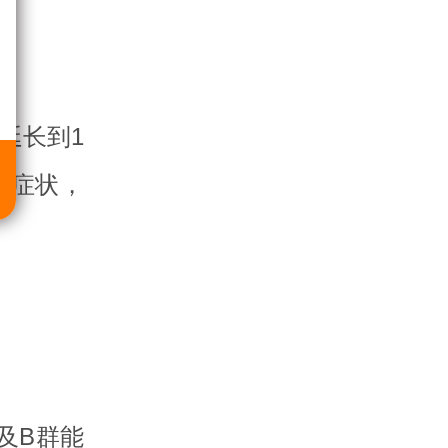
延长到1
痛症状，
及B群能