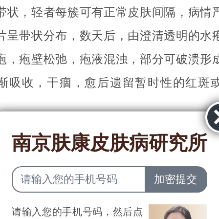
带状，轻者每簇可有正常皮肤间隔，病情
片呈带状分布，数天后，由澄清透明的水
疱，疱壁松弛，疱液混浊，部分可破溃形
渐吸收，干痼，愈后遗留暂时性的红斑
南京肤康皮肤病研究所
、带状疱疹的自觉症状
觉疼痛，剧烈难忍。疼痛可发生在皮疹发
得过敏，轻触引发疼痛。疼痛常持续至皮
请输入您的手机号码，然后点