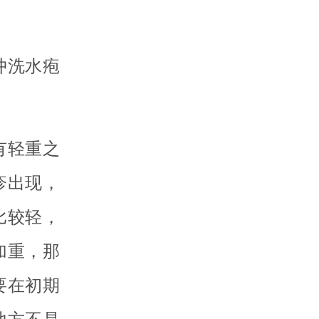
冲洗水疱
有轻重之
疹出现，
比较轻，
加重，那
要在初期