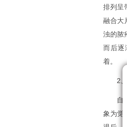
排列呈
融合大
浊的脓
而后逐
着。
2
自
象为觉