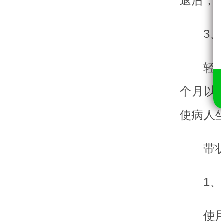
退后，
3
轻
个月以
使病人
带
1
使