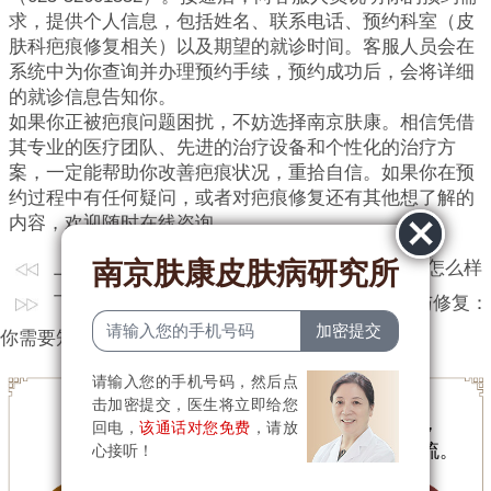
求，提供个人信息，包括姓名、联系电话、预约科室（皮
肤科疤痕修复相关）以及期望的就诊时间。客服人员会在
系统中为你查询并办理预约手续，预约成功后，会将详细
的就诊信息告知你。
如果你正被疤痕问题困扰，不妨选择南京肤康。相信凭借
其专业的医疗团队、先进的治疗设备和个性化的治疗方
案，一定能帮助你改善疤痕状况，重拾自信。如果你在预
约过程中有任何疑问，或者对疤痕修复还有其他想了解的
内容，欢迎随时在线咨询。
南京肤康皮肤病研究所
上一篇：上一篇：
南京皮肤病研究所疤痕治疗怎么样
下一篇：下一篇：
南京疤痕专科-疤痕的形成与修复：
你需要知道的事
请输入您的手机号码，然后点
击加密提交，医生将立即给您
为节省您的手机流量，文章内容简短，
回电，
该通话对您免费
，请放
有任何疑问可
点击咨询
与医生在线交流。
心接听！