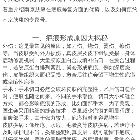
着重介绍南京肤康在疤痕修复方面的优势，以及如何预约
南京肤康的专家号。
一、疤痕形成原因大揭秘
外伤：这是最常见的原因，如刀伤、烧伤、烫伤、擦伤
等。当皮肤受到外力损伤，真皮层及皮下组织受损，身体
启动修复机制，大量胶原蛋白合成填补伤口，在愈合过程
中，若胶原蛋白排列紊乱，就会形成疤痕。例如深度烧
伤，皮肤组织大面积受损，愈合后往往会留下增生性疤痕
或挛缩性疤痕。
手术：手术切口必然会破坏皮肤的完整性，术后伤口愈合
时，疤痕也随之而来。不同的手术部位、切口大小和缝合
方式，都会影响疤痕的形成。比如面部手术，为了美观，
医生会采用精细的缝合技术，尽量减少疤痕的明显程度；
而腹部手术，由于张力较大，疤痕相对更容易增生。
皮肤疾病：像痤疮、水痘、毛囊炎等皮肤疾病，若治疗不
及时或护理不当，炎症侵犯到真皮层，就可能留下疤痕。
以痤疮为例，严重的囊肿型痤疮，炎症消退后，常常会在